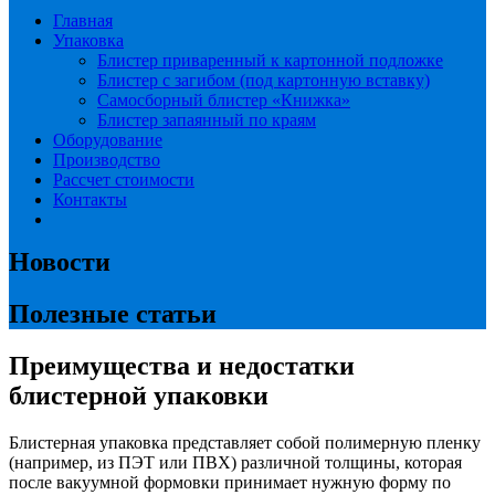
Главная
Упаковка
Блистер приваренный к картонной подложке
Блистер с загибом (под картонную вставку)
Самосборный блистер «Книжка»
Блистер запаянный по краям
Оборудование
Производство
Рассчет стоимости
Контакты
Новости
Полезные статьи
Преимущества и недостатки
блистерной упаковки
Блистерная упаковка представляет собой полимерную пленку
(например, из ПЭТ или ПВХ) различной толщины, которая
после вакуумной формовки принимает нужную форму по