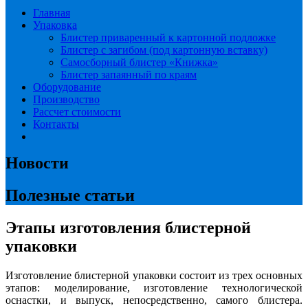
Главная
Упаковка
Блистер приваренный к картонной подложке
Блистер с загибом (под картонную вставку)
Самосборный блистер «Книжка»
Блистер запаянный по краям
Оборудование
Производство
Рассчет стоимости
Контакты
Новости
Полезные статьи
Этапы изготовления блистерной
упаковки
Изготовление блистерной упаковки состоит из трех основных
этапов: моделирование, изготовление технологической
оснастки, и выпуск, непосредственно, самого блистера.