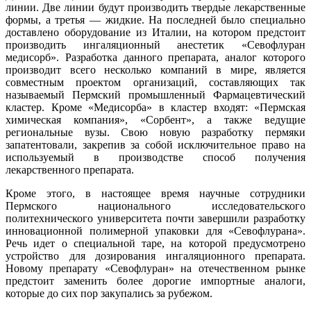
линии. Две линии будут производить твердые лекарственные
формы, а третья — жидкие. На последней было специально
доставлено оборудование из Италии, на котором предстоит
производить ингаляционный анестетик «Севофлуран
медисорб». Разработка данного препарата, аналог которого
производит всего несколько компаний в мире, является
совместным проектом организаций, составляющих так
называемый Пермский промышленный Фармацевтический
кластер. Кроме «Медисорба» в кластер входят: «Пермская
химическая компания», «Сорбент», а также ведущие
региональные вузы. Свою новую разработку пермяки
запатентовали, закрепив за собой исключительное право на
используемый в производстве способ получения
лекарственного препарата.
Кроме этого, в настоящее время научные сотрудники
Пермского национального исследовательского
политехнического университета почти завершили разработку
инновационной полимерной упаковки для «Севофлурана».
Речь идет о специальной таре, на которой предусмотрено
устройство для дозирования ингаляционного препарата.
Новому препарату «Севофлуран» на отечественном рынке
предстоит заменить более дорогие импортные аналоги,
которые до сих пор закупались за рубежом.