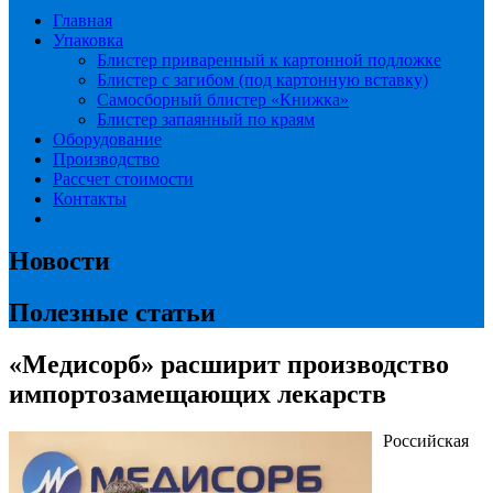
Главная
Упаковка
Блистер приваренный к картонной подложке
Блистер с загибом (под картонную вставку)
Самосборный блистер «Книжка»
Блистер запаянный по краям
Оборудование
Производство
Рассчет стоимости
Контакты
Новости
Полезные статьи
«Медисорб» расширит производство
импортозамещающих лекарств
Российская